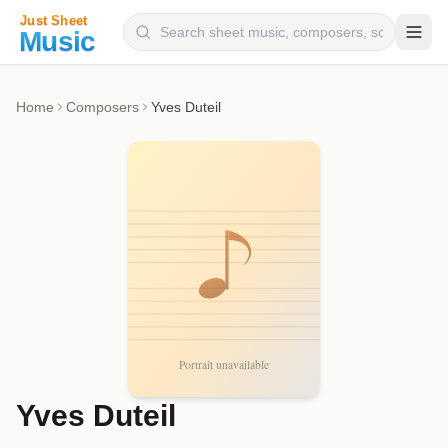
Composers
Home
Composers
Yves Duteil
Instruments
Categories
Genres
Blog
Yves Duteil